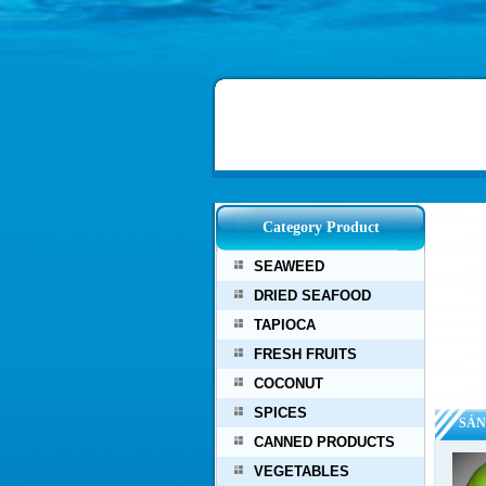
Category Product
SEAWEED
DRIED SEAFOOD
TAPIOCA
FRESH FRUITS
COCONUT
SPICES
SẢN
CANNED PRODUCTS
VEGETABLES