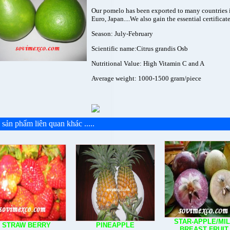
Our pomelo has been exported to many countries 
Euro, Japan....We also gain the essential certificate
Season: July-February
Scientific name:Citrus grandis Osb
Nutritional Value: High Vitamin C and A
Average weight: 1000-1500 gram/piece
sản phẩm liên quan khác .....
STAR-APPLE/MI
STRAW BERRY
PINEAPPLE
BREAST FRUIT