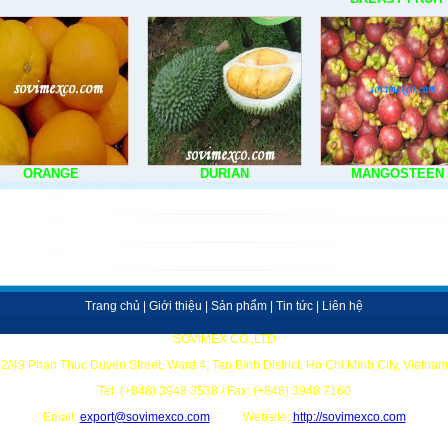
ORANGE
DURIAN
MANGOSTEEN
Trang chủ
|
Giới thiệu
|
Sản phẩm
|
Tin tức
|
Liên hệ
SOVIMEX CO.,LTD
2/49 Phan Thuc Duyen Street, Ward 4, Tan Binh District, Ho Chi Minh City, Vietnam
Tel: (+848) 3948 3538 / Fax: (+848) 3948 7160
Email:
export@sovimexco.com
Website:
http://sovimexco.com